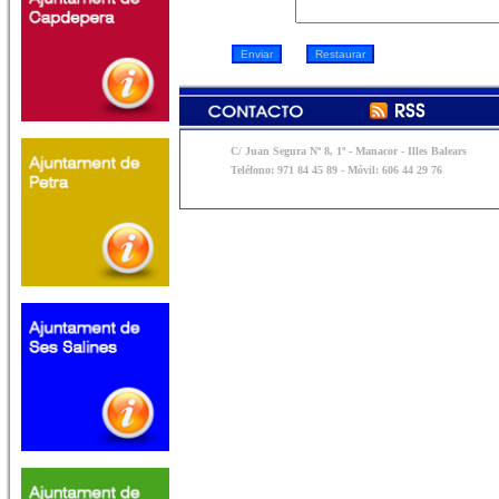
C/ Juan Segura Nº 8, 1º - Manacor - Illes Balears
Teléfono: 971 84 45 89 - Móvil: 606 44 29 76