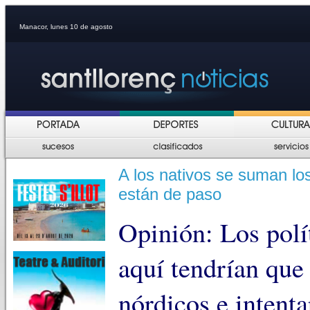
Manacor, lunes 10 de agosto
A los nativos se suman los
están de paso
Opinión: Los polí
aquí tendrían que 
nórdicos e intenta