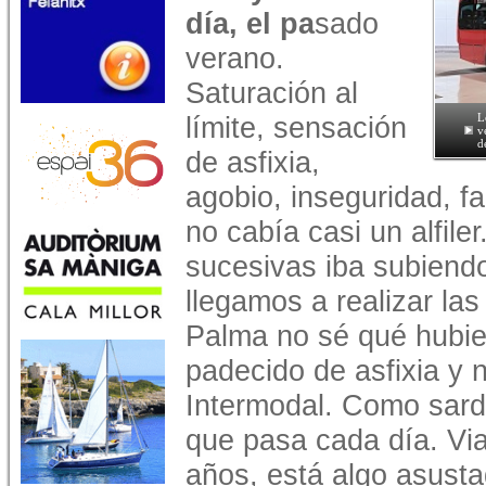
día, el pa
sado
verano.
Saturación al
límite, sensación
L
v
d
de asfixia,
agobio, inseguridad, f
no cabía casi un alfile
sucesivas iba subiendo
llegamos a realizar las
Palma no sé qué hubie
padecido de asfixia y 
Intermodal. Como sar
que pasa cada día. Via
años, está algo asusta