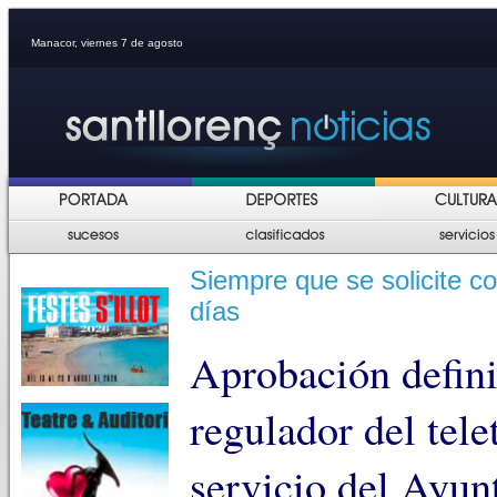
Manacor, viernes 7 de agosto
Siempre que se solicite c
días
Aprobación defin
regulador del tele
servicio del Ayun