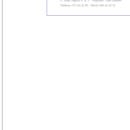
C/ Juan Segura Nº 8, 1º - Manacor - Illes Balears
Teléfono: 971 84 45 89 - Móvil: 606 44 29 76