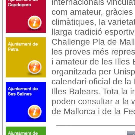
internacionals
vincula
com amateur, gràcies 
climàtiques,
la varieta
llarga tradició esporti
Challenge Pla
de Mal
les proves més repres
i
amateur de les Illes
organitzada per Unispo
calendari oficial de l
Illes Balears. Tota la 
poden consultar a la w
de Mallorca i de la F