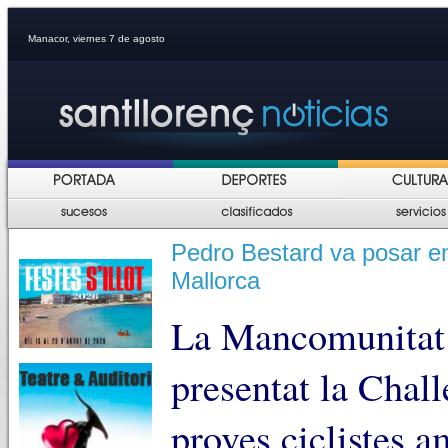
Manacor, viernes 7 de agosto
Pedro Bestard va posar en 
Mallorca
La Mancomunitat 
presentat la Chal
proves ciclistes a