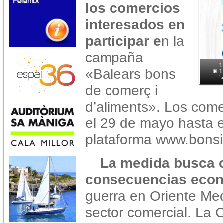
los comercios
interesados en
participar e
n la
campaña
L
«Balears bons
I
l
de comerç i
d’aliments». Los come
el 29 de mayo hasta el
plataforma www.bonsi
La medida busca co
consecuencias eco
guerra en Oriente Med
sector comercial. La 