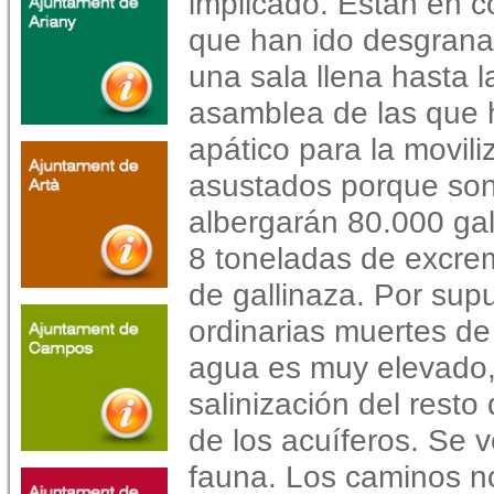
implicado. Están en c
que han ido desgranan
una sala llena hasta l
asamblea de las que 
apático para la movil
asustados porque son
albergarán 80.000 gal
8 toneladas de excrem
de gallinaza. Por supu
ordinarias muertes d
agua es muy elevado,
salinización del rest
de los acuíferos. Se ve
fauna. Los caminos n