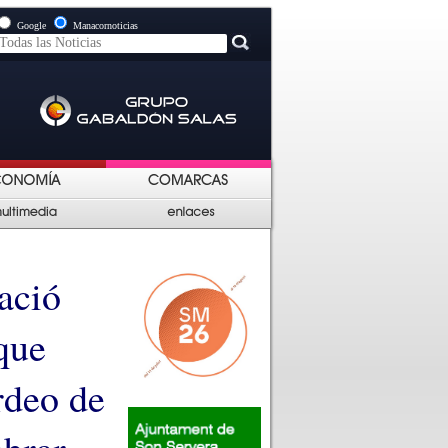
Google
Manacornoticias
ació
que
rdeo de