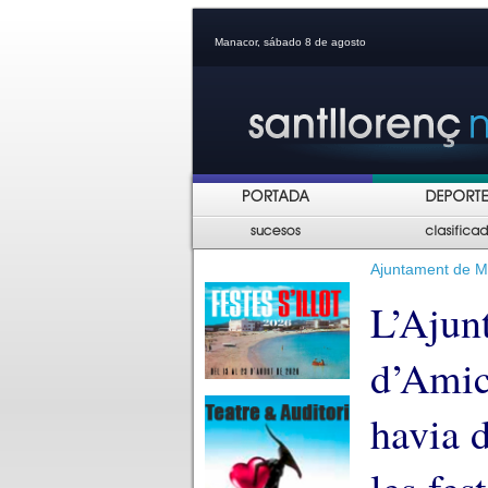
Manacor, sábado 8 de agosto
Ajuntament de Man
L’Ajun
d’Amic
havia d