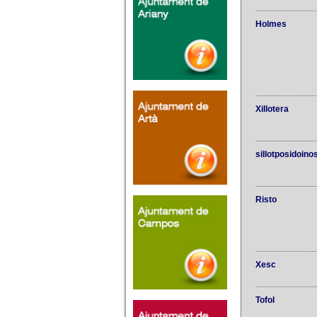
Holmes
Xillotera
sillotposidoino
Risto
Xesc
Tofol