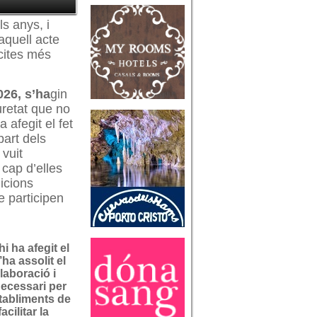
s anys, i
 aquell acte
 cites més
026, s’ha
gin
uretat que no
 afegit el fet
part dels
 vuit
 cap d’elles
icions
e participen
hi ha afegit el
’ha assolit el
laboració i
necessari per
stabliments de
acilitar la