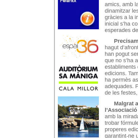
amics, amb la
dinamitzar le
gràcies a la i
inicial s’ha 
esperades de l
Precisame
hagut d’afront
han pogut ser 
que no s’ha as
establiments d
edicions. Tam
ha permès as
adequades. Pe
de les festes,
Malgrat 
l’Associació
amb la mirada
trobar fórmul
properes edici
garantint-ne 