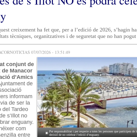
tes de s’Illot NO es podrà cel
ny
uest creixement ha fet que, per a l’edició de 2026, s’hagin ha
ltats tècniques, organitzatives i de seguretat que no han pogut 
ORNOTICIAS 07/07/2026 - 13:51:49
t conjunt de
t de Manacor
iació d’Amics
Ajuntament de
ssociació
oters informam
via de ser la
ó del Tardeo
de s’Illot no
ebrar enguany.
 néixer com
Per responsabilitat i per respecte a totes les persones que participen de le
enzilla entre
decisió de no celebrar l’edició d’enguany.