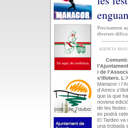
les fes
engua
Precisament aq
diverses dificu
AGENCIA MANAC
Comunica
l’Ajuntamen
i de l’Assoc
s’Illoters. L
’
Manacor i l’A
d’Amics s’Ill
que la que ha
novena edici
de les festes 
es podrà cel
El Tardeo va
una trobada s