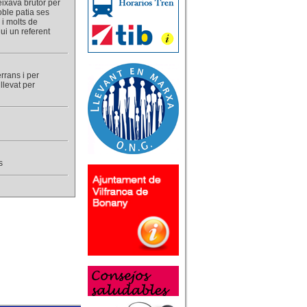
deixava brutor per
oble patia ses
i molts de
ui un referent
errans i per
llevat per
s