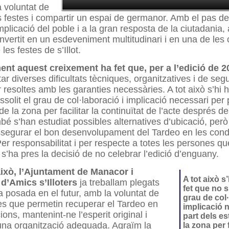
 voluntat de
s festes i compartir un espai de germanor. Amb el pas del
mplicació del poble i a la gran resposta de la ciutadania,
convertit en un esdeveniment multitudinari i en una de les
es festes de s’Illot.
nt aquest creixement ha fet que, per a l’edició de 2
ar diverses dificultats tècniques, organitzatives i de seg
resoltes amb les garanties necessàries. A tot això s’hi ha
solit el grau de col·laboració i implicació necessari per 
e la zona per facilitar la continuïtat de l’acte després de
bé s’han estudiat possibles alternatives d’ubicació, però
segurar el bon desenvolupament del Tardeo en les cond
r responsabilitat i per respecte a totes les persones qu
 s’ha pres la decisió de no celebrar l’edició d’enguany.
això, l’Ajuntament de Manacor i
A tot això s’
 d’Amics s’Illoters
ja treballam plegats
fet que no s
 posada en el futur, amb la voluntat de
grau de col·
es que permetin recuperar el Tardeo en
implicació 
ons, mantenint-ne l’esperit original i
part dels e
una organització adequada. Agraïm la
la zona per f