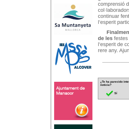
comprensió de
col·laborador
continuar fent
l’esperit part
Finalmen
de les
festes 
l’esperit de c
rere any. Aju
¿Te ha parecido inte
noticia?
Sí