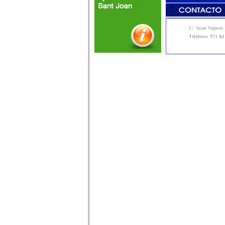
C/ Juan Segura N
Teléfono: 971 84