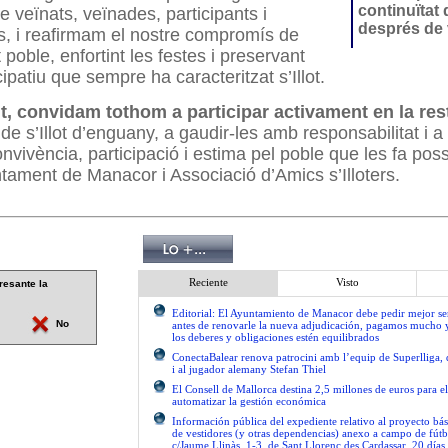
continuïtat 
 veïnats, veïnades, participants i
després de 
s, i reafirmam el nostre compromís de
 poble, enfortint les festes i preservant
icipatiu que sempre ha caracteritzat s’Illot.
t, convidam tothom a participar activament en la res
de s’Illot d’enguany, a gaudir-les amb responsabilitat i a
onvivència, participació i estima pel poble que les fa pos
ntament de Manacor i Associació d’Amics s’Illoters.
Reciente
Visto
resante la
Editorial: El Ayuntamiento de Manacor debe pedir mejor 
No
antes de renovarle la nueva adjudicación, pagamos mucho 
los deberes y obligaciones estén equilibrados
ConectaBalear renova patrocini amb l’equip de Superlliga, 
i al jugador alemany Stefan Thiel
El Consell de Mallorca destina 2,5 millones de euros para e
automatizar la gestión económica
Información pública del expediente relativo al proyecto bás
de vestidores (y otras dependencias) anexo a campo de fútb
c/Jaume Llinàs, 1-3, de Sant Llorenç des Cardassar, 20 días