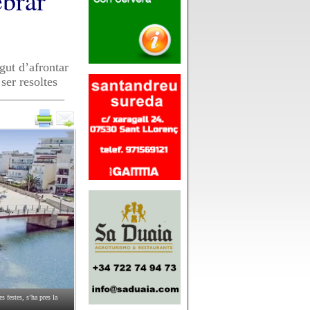
ebrar
gut d’afrontar
ser resoltes
s festes, s’ha pres la