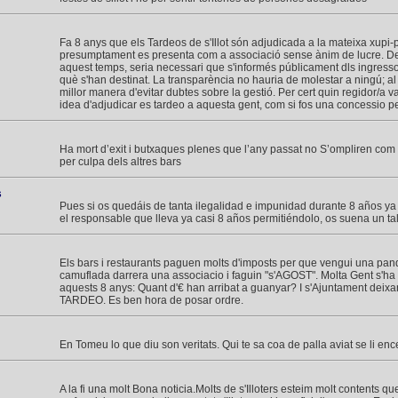
Fa 8 anys que els Tardeos de s'Illot són adjudicada a la mateixa xupi-
presumptament es presenta com a associació sense ànim de lucre. De
aquest temps, seria necessari que s'informés públicament dls ingresso
què s'han destinat. La transparència no hauria de molestar a ningú; al c
millor manera d'evitar dubtes sobre la gestió. Per cert quin regidor/a va 
idea d'adjudicar es tardeo a aquesta gent, com si fos una concessio p
Ha mort d’exit i butxaques plenes que l’any passat no S’ompliren com
per culpa dels altres bars
s
Pues si os quedáis de tanta ilegalidad e impunidad durante 8 años ya
el responsable que lleva ya casi 8 años permitiéndolo, os suena un ta
Els bars i restaurants paguen molts d'imposts per que vengui una pand
camuflada darrera una associacio i faguin "s'AGOST". Molta Gent s'h
aquests 8 anys: Quant d'€ han arribat a guanyar? I s'Ajuntament deixan
TARDEO. Es ben hora de posar ordre.
En Tomeu lo que diu son veritats. Qui te sa coa de palla aviat se li enc
A la fi una molt Bona noticia.Molts de s'Illoters esteim molt contents qu