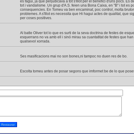
es fagui, ja que perjudicava a tot s'Illot per el benefici d'uns pocs. Es 
tot i vandalisme. Un grup d'A.S. feien una Bona Caixa, en "B" i tot es p
consequencies. En Tomeu va ben encaminat, poc control, molta brutor 
problemes. A s'Illot es necessita que Hi hagui actes de qualitat, que sig
per coses positives.
Al batle Oliver tot lo que es surti de la seva doctrina de festes de esqu
esquerrans no va amb ell i sinó mirau sa cuantatitat de festes que han 
qualsevol xorrada.
Ses masificacions mai no son bones,ni tampoc no duen res de bo.
Escolta tomeu antes de posar segons que imformet be de lo que pose