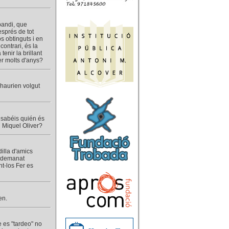
pandi, que
sprés de tot
s obtinguts i en
ontrari, és la
tenir la brillant
er molts d'anys?
 haurien volgut
 sabéis quién és
l Miquel Oliver?
illa d'amics
a demanat
t-los Fer es
en.
e es "tardeo" no