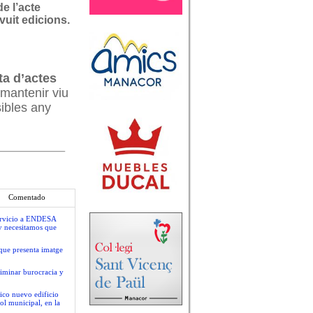
de l’acte
vuit edicions.
ta d’actes
 mantenir viu
sibles any
Comentado
servicio a ENDESA
y necesitamos que
que presenta imatge
liminar burocracia y
ico nuevo edificio
ol municipal, en la