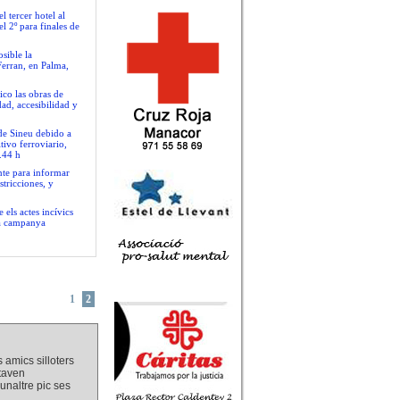
 tercer hotel al
l 2º para finales de
sible la
Ferran, en Palma,
ico las obras de
ad, accesibilidad y
 de Sineu debido a
tivo ferroviario,
.44 h
nte para informar
stricciones, y
 els actes incívics
va campanya
1
2
 amics silloters
staven
unaltre pic ses