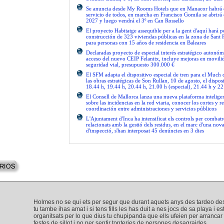
Se anuncia desde My Rooms Hotels que en Manacor habrá el
servicio de todos, en marcha en Francisco Gomila se abrirá e
2027 y luego vendrá el 3º en Can Rossello
El proyecto Habitatge assequible per a la gent d'aquí hará po
construcción de 323 viviendas públicas en la zona de Sant 
para personas con 15 años de residencia en Baleares
Declaradas proyecto de especial interés estratégico autonóm
acceso del nuevo CEIP Felanitx, incluye mejoras en movilid
seguridad vial, presupuesto 300.000 €
El SFM adapta el dispositivo especial de tren para el Much
las obras estratégicas de Son Rullan, 10 de agosto, el disposi
18.44 h, 19.44 h, 20.44 h, 21.00 h (especial), 21.44 h y 22
El Consell de Mallorca lanza una nueva plataforma intelige
sobre las incidencias en la red viaria, conocer los cortes y re
coordinación entre administraciones y servicios públicos
L'Ajuntament d'Inca ha intensificat els controls per combatre
relacionats amb la gestió dels residus, en el marc d'una no
d'inspecció, s'han interposat 45 denúncies en 3 dies
Holmes no se qui ets per segur que durant aquets anys des tardeo des
tu tambe ihas amat i si tens fills les has duit a nes jocs de sa playa i e
organitsats per lo que dius tu chupipanda que ells ufeien per arrancar 
festes de sillot i no per sentir tonteries de persones desagraides