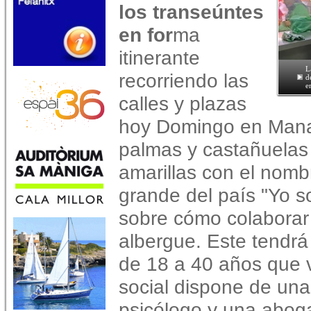
los transeúntes
en for
ma
itinerante
L
recorriendo las
d
e
calles y plazas
hoy Domingo en Mana
palmas y castañuelas
amarillas con el nomb
grande del país "Yo s
sobre cómo colaborar
albergue. Este tendr
de 18 a 40 años que v
social dispone de una
psicólogo y una abog